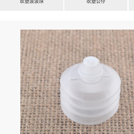
吹塑波波球
吹塑公仔