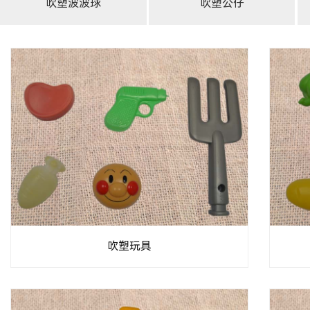
吹塑波波球
吹塑公仔
吹塑玩具