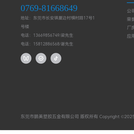
0769-81668649
公
地址：东莞市长安镇厦边村横村路17号1
荣
号楼
厂
电话：13669856749/梁先生
应
电话：15812886568/谢先生
东莞市鹏美塑胶五金有限公司 版权所有 Copyright ©202