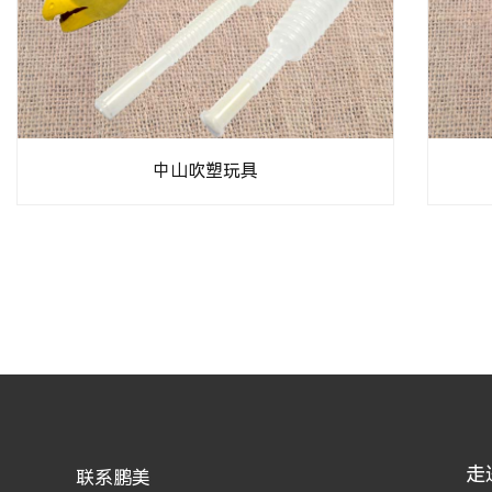
中山吹塑玩具
走
联系鹏美