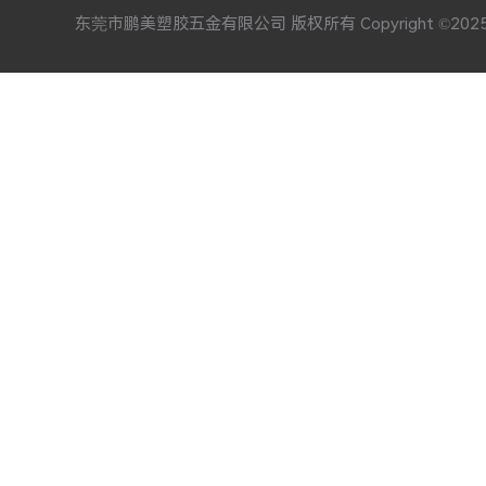
东莞市鹏美塑胶五金有限公司 版权所有 Copyright ©202