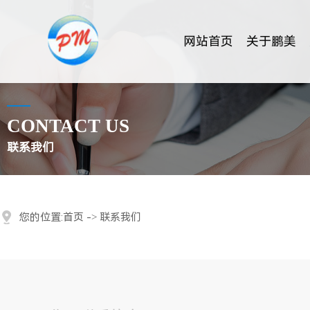
网站首页
关于鹏美
CONTACT US
联系我们
您的位置:
首页
->
联系我们