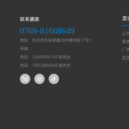
走
联系鹏美
0769-81668649
公
地址：东莞市长安镇厦边村横村路17号1
荣
号楼
厂
电话：13669856749/梁先生
应
电话：15812886568/谢先生