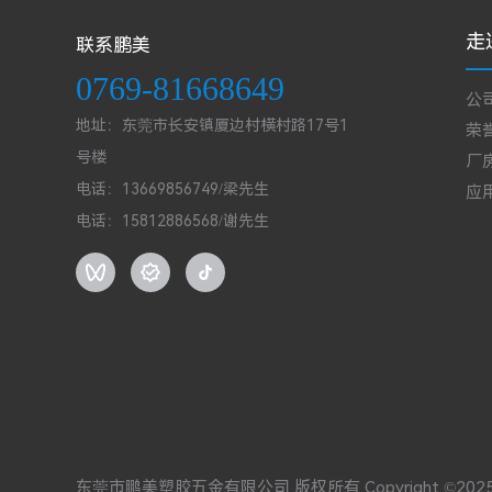
走
联系鹏美
0769-81668649
公
地址：东莞市长安镇厦边村横村路17号1
荣
号楼
厂
电话：13669856749/梁先生
应
电话：15812886568/谢先生
东莞市鹏美塑胶五金有限公司 版权所有 Copyright ©202